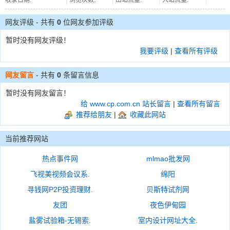
收录日期:
浏览次数:
出站流量:
入站流量:
网友评级 - 共有
0
位网友参加评级
暂时没有网友评级！
我要评级
|
查看所有评级
网友留言
- 共有
0
条留言信息
暂时没有网友留言！
给 www.cp.com.cn 站长留言
|
查看所有留言
推荐给朋友
|
收藏此网站
当前推荐网站
热点事件网
mlmao批发网
飞视美视频会议系.
绵阳
寻钱网P2P投资理财.
贝斯特试剂网
友团
夜色伊甸园
盐雾试验箱-无锡索.
室内设计网址大全.