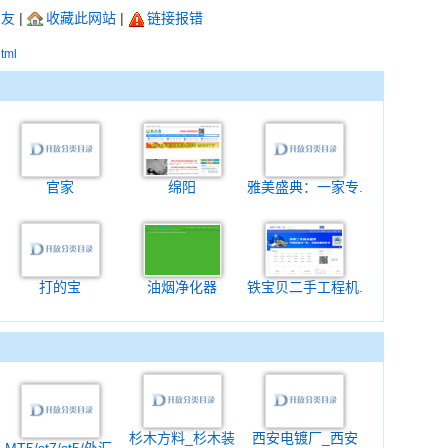
朋友
|
收藏此网站
|
链接报错
html
官家
绵阳
雅美盛典：一家专.
打的宝
油烟净化器
铁宝贝二手工程机.
杉木方料_杉木装
西安电镀厂_西安