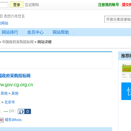
忘记密码
注册我的帐号
-
提交
7日 农历六月廿五
秀网站
网站排行
会员中心
网站帮助
>
中国政府采购招标网
> 网站详细
推荐
国政府采购招标网
w.gov-cg.org.cn
合其他
>
其他
京
>
北京市
----
a：
DR：
域名Whois