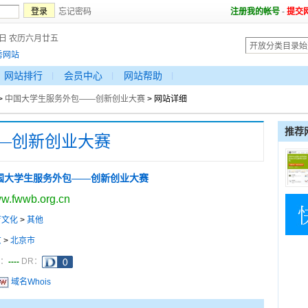
忘记密码
注册我的帐号
-
提交
7日 农历六月廿五
秀网站
网站排行
会员中心
网站帮助
>
中国大学生服务外包——创新创业大赛
> 网站详细
推荐
—创新创业大赛
国大学生服务外包——创新创业大赛
w.fwwb.org.cn
育文化
>
其他
京
>
北京市
----
a：
DR：
域名Whois