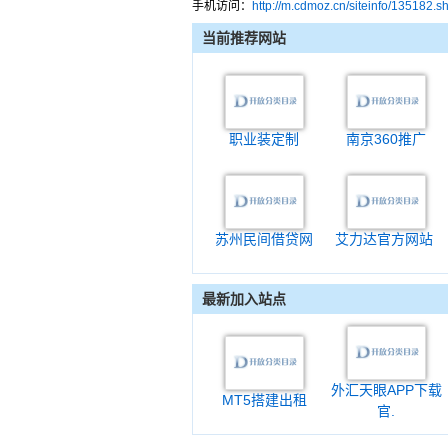
手机访问：
http://m.cdmoz.cn/siteinfo/135182.s
当前推荐网站
职业装定制
南京360推广
苏州民间借贷网
艾力达官方网站
最新加入站点
外汇天眼APP下载
MT5搭建出租
官.