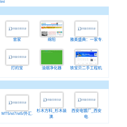
html
官家
绵阳
雅美盛典：一家专.
打的宝
油烟净化器
铁宝贝二手工程机.
杉木方料_杉木装
西安电镀厂_西安
MT5/st7/st5/外汇.
潢.
电.