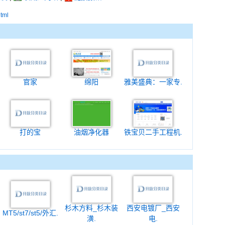
html
官家
绵阳
雅美盛典：一家专.
打的宝
油烟净化器
铁宝贝二手工程机.
杉木方料_杉木装
西安电镀厂_西安
MT5/st7/st5/外汇.
潢.
电.