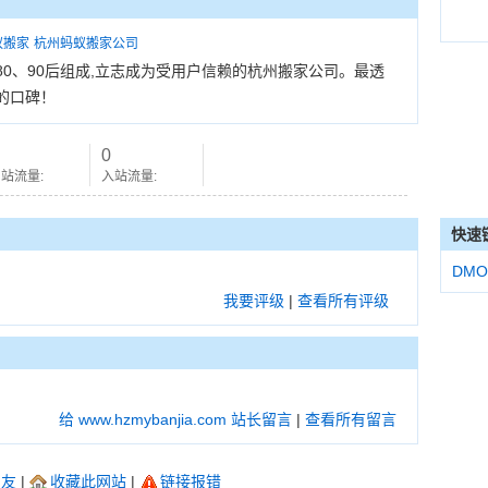
蚁搬家
杭州蚂蚁搬家公司
0、90后组成,立志成为受用户信赖的杭州搬家公司。最透
的口碑！
0
站流量:
入站流量:
快速
DMO
我要评级
|
查看所有评级
给 www.hzmybanjia.com 站长留言
|
查看所有留言
朋友
|
收藏此网站
|
链接报错