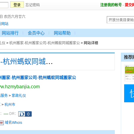
忘记密码
注册我的帐号
-
提交
8日 农历六月廿六
秀网站
网站排行
会员中心
网站帮助
礼仪
>
杭州搬家-杭州搬家公司-杭州螞蚁同城搬家公
> 网站详细
推荐
杭州搬家-杭州搬家公司-杭州螞蚁同城搬家公
州搬家-杭州搬家公司-杭州螞蚁同城搬家公
w.hzmybanjia.com
活服务
>
家政礼仪
江
>
杭州市
----
a：
DR：
域名Whois