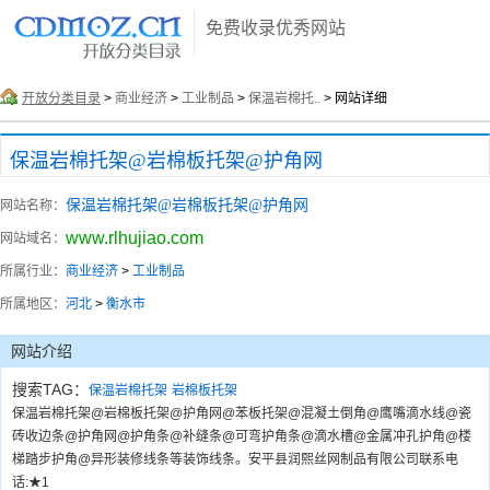
免费收录优秀网站
开放分类目录
>
商业经济
>
工业制品
>
保温岩棉托..
> 网站详细
保温岩棉托架@岩棉板托架@护角网
保温岩棉托架@岩棉板托架@护角网
网站名称：
www.rlhujiao.com
网站域名：
所属行业：
商业经济
>
工业制品
所属地区：
河北
>
衡水市
网站介绍
搜索TAG：
保温岩棉托架
岩棉板托架
保温岩棉托架@岩棉板托架@护角网@苯板托架@混凝土倒角@鹰嘴滴水线@瓷
砖收边条@护角网@护角条@补缝条@可弯护角条@滴水槽@金属冲孔护角@楼
梯踏步护角@异形装修线条等装饰线条。安平县润熙丝网制品有限公司联系电
话:★1