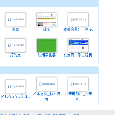
官家
绵阳
雅美盛典：一家专.
打的宝
油烟净化器
铁宝贝二手工程机.
杉木方料_杉木装
西安电镀厂_西安
MT5/st7/st5/外汇.
潢.
电.