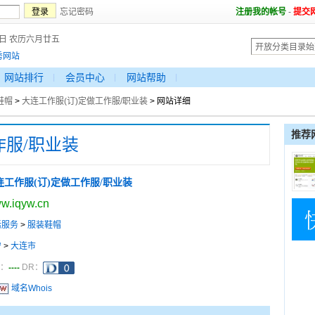
忘记密码
注册我的帐号
-
提交
7日 农历六月廿五
秀网站
网站排行
会员中心
网站帮助
鞋帽
>
大连工作服(订)定做工作服/职业装
> 网站详细
推荐
作服/职业装
连工作服(订)定做工作服/职业装
w.iqyw.cn
活服务
>
服装鞋帽
宁
>
大连市
----
a：
DR：
域名Whois