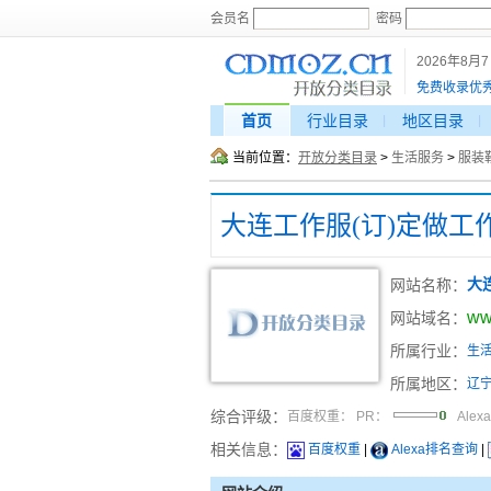
会员名
密码
2026年8月
免费收录优
首页
行业目录
地区目录
当前位置：
开放分类目录
>
生活服务
>
服装
大连工作服(订)定做工
网站名称：
大
ww
网站域名：
所属行业：
生
所属地区：
辽
综合评级：
百度权重：
PR：
Alex
相关信息：
百度权重
|
Alexa排名查询
|