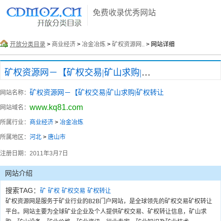
免费收录优秀网站
开放分类目录
>
商业经济
>
冶金冶炼
>
矿权资源网..
> 网站详细
矿权资源网－【矿权交易|矿山求购|矿权转让
矿权资源网－【矿权交易|矿山求购|矿权转让
网站名称：
www.kq81.com
网站域名：
所属行业：
商业经济
>
冶金冶炼
所属地区：
河北
>
唐山市
注册日期：
2011年3月7日
网站介绍
搜索TAG：
矿
矿权
矿权交易
矿权转让
矿权资源网是服务于矿业行业的B2B门户网站，是全球领先的矿权交易矿权转让
平台。网站主要为全球矿业企业及个人提供矿权交易、矿权转让信息，矿山求