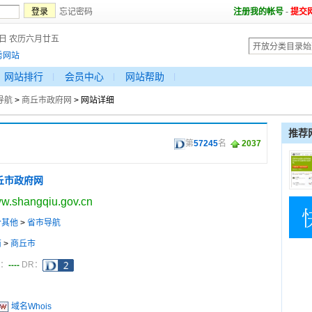
忘记密码
注册我的帐号
-
提交
7日 农历六月廿五
秀网站
网站排行
会员中心
网站帮助
导航
>
商丘市政府网
> 网站详细
推荐
第
57245
名
2037
丘市政府网
w.shangqiu.gov.cn
合其他
>
省市导航
南
>
商丘市
----
a：
DR：
域名Whois