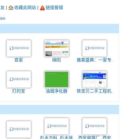
朋友
|
收藏此网站
|
链接报错
html
官家
绵阳
雅美盛典：一家专.
打的宝
油烟净化器
铁宝贝二手工程机.
杉木方料_杉木装
西安电镀厂_西安