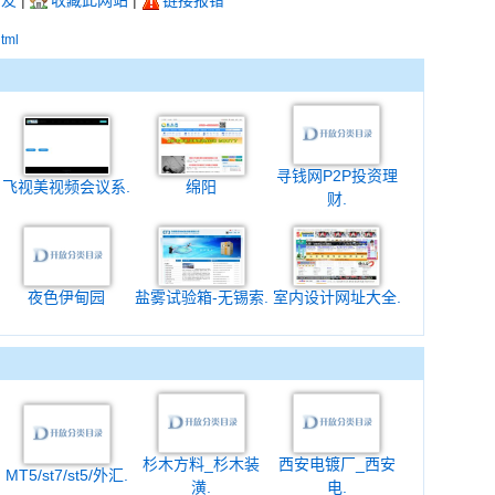
朋友
|
收藏此网站
|
链接报错
html
寻钱网P2P投资理
飞视美视频会议系.
绵阳
财.
夜色伊甸园
盐雾试验箱-无锡索.
室内设计网址大全.
杉木方料_杉木装
西安电镀厂_西安
MT5/st7/st5/外汇.
潢.
电.