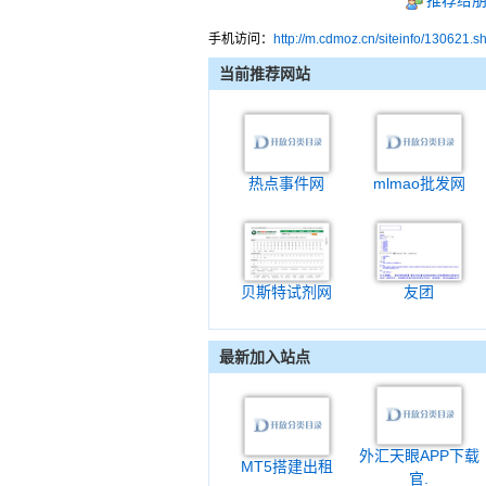
推荐给
手机访问：
http://m.cdmoz.cn/siteinfo/130621.s
当前推荐网站
热点事件网
mlmao批发网
贝斯特试剂网
友团
最新加入站点
外汇天眼APP下载
MT5搭建出租
官.