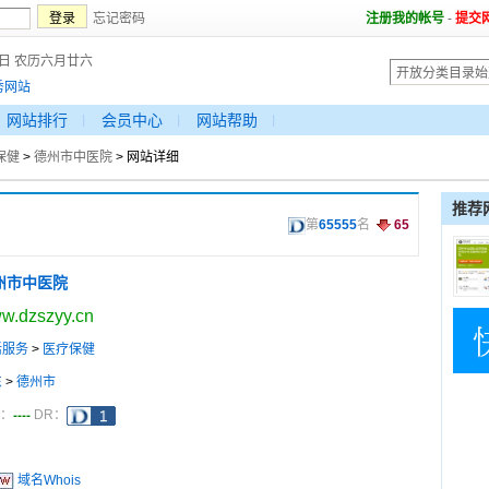
忘记密码
注册我的帐号
-
提交
8日 农历六月廿六
秀网站
网站排行
会员中心
网站帮助
保健
>
德州市中医院
> 网站详细
推荐
第
65555
名
65
州市中医院
w.dzszyy.cn
活服务
>
医疗保健
东
>
德州市
----
a：
DR：
域名Whois