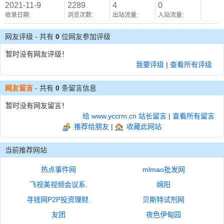
2021-11-9
2289
4
0
收录日期:
浏览次数:
出站流量:
入站流量:
网友评级 - 共有
0
位网友参加评级
暂时没有网友评级！
我要评级
|
查看所有评级
网友留言
- 共有
0
条留言信息
暂时没有网友留言！
给 www.yccrm.cn 站长留言
|
查看所有留言
推荐给朋友
|
收藏此网站
当前推荐网站
热点事件网
mlmao批发网
飞视美视频会议系.
绵阳
寻钱网P2P投资理财.
贝斯特试剂网
友团
夜色伊甸园