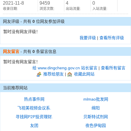
2021-11-8
9459
4
0
收录日期:
浏览次数:
出站流量:
入站流量:
网友评级 - 共有
0
位网友参加评级
暂时没有网友评级！
我要评级
|
查看所有评级
网友留言
- 共有
0
条留言信息
暂时没有网友留言！
给 www.dingcheng.gov.cn 站长留言
|
查看所有留言
推荐给朋友
|
收藏此网站
当前推荐网站
热点事件网
mlmao批发网
飞视美视频会议系.
绵阳
寻钱网P2P投资理财.
贝斯特试剂网
友团
夜色伊甸园