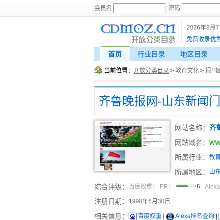
会员名
密码
2026年8月
免费收录优
首页
行业目录
地区目录
当前位置：
开放分类目录
>
教育文化
>
报刊
齐鲁晚报网-山东新闻门
网站名称：
齐
ww
网站域名：
所属行业：
教
所属地区：
山
综合评级：
百度权重：
PR：
Alex
注册日期：
1998年6月30日
相关信息：
百度权重
|
Alexa排名查询
|