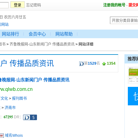
忘记密码
注册我的帐号
-
提交
7日 农历六月廿五
秀网站
网站排行
会员中心
网站帮助
图书
>
齐鲁晚报网-山东新闻门户 传播品质资讯
> 网站详细
推荐
户 传播品质资讯
第
1529
名
1354
鲁晚报网-山东新闻门户 传播品质资讯
w.qlwb.com.cn
育文化
>
报刊图书
东
>
济南市
67295
a：
DR：
域名Whois