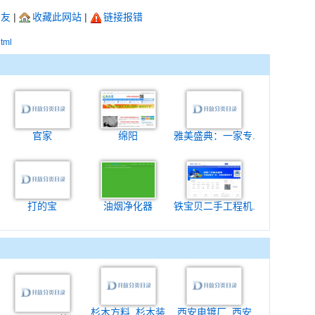
朋友
|
收藏此网站
|
链接报错
html
官家
绵阳
雅美盛典：一家专.
打的宝
油烟净化器
铁宝贝二手工程机.
杉木方料_杉木装
西安电镀厂_西安