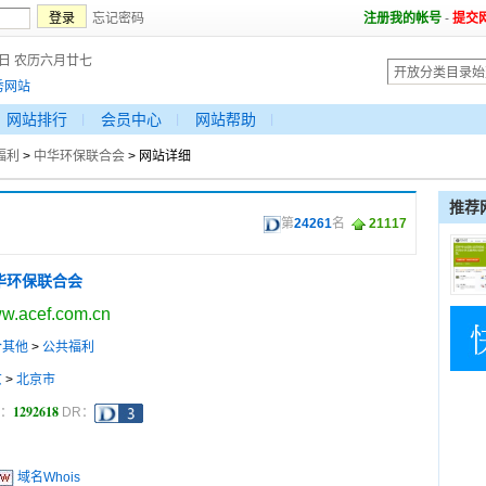
忘记密码
注册我的帐号
-
提交
9日 农历六月廿七
秀网站
网站排行
会员中心
网站帮助
福利
>
中华环保联合会
> 网站详细
推荐
第
24261
名
21117
华环保联合会
w.acef.com.cn
合其他
>
公共福利
京
>
北京市
1292618
a：
DR：
域名Whois