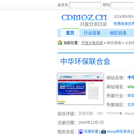
会员名
密码
2026年8月
免费收录优
首页
行业目录
地区目录
当前位置：
开放分类目录
>
综合其他
>
公共
中华环保联合会
网站名称：
中
ww
网站域名：
所属行业：
综
所属地区：
北
综合评级：
百度权重：
PR：
Alex
注册日期：
2004年12月7日
相关信息：
百度权重
|
Alexa排名查询
|