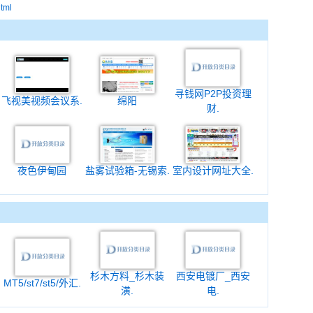
html
寻钱网P2P投资理
飞视美视频会议系.
绵阳
财.
夜色伊甸园
盐雾试验箱-无锡索.
室内设计网址大全.
杉木方料_杉木装
西安电镀厂_西安
MT5/st7/st5/外汇.
潢.
电.