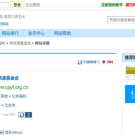
忘记密码
注册我的帐号
-
提交
9日 农历六月廿七
秀网站
网站排行
会员中心
网站帮助
福利
>
周培源基金会
> 网站详细
推荐
第
58908
名
394
培源基金会
w.cpyf.org.cn
合其他
>
公共福利
京
>
北京市
----
a：
DR：
域名Whois