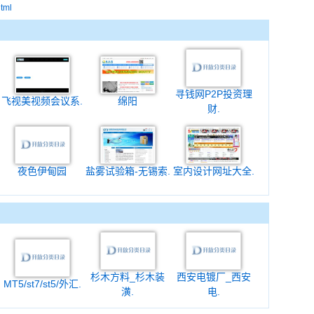
html
寻钱网P2P投资理
飞视美视频会议系.
绵阳
财.
夜色伊甸园
盐雾试验箱-无锡索.
室内设计网址大全.
杉木方料_杉木装
西安电镀厂_西安
MT5/st7/st5/外汇.
潢.
电.