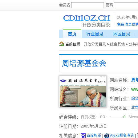
会员名
密码
2026年8月
免费收录优
首页
行业目录
地区目录
当前位置：
开放分类目录
>
综合其他
>
公共
周培源基金会
网站名称：
周
ww
网站域名：
所属行业：
综
所属地区：
北
综合评级：
百度权重：
PR：
Alex
注册日期：
2005年5月19日
相关信息：
百度权重
|
Alexa排名查询
|