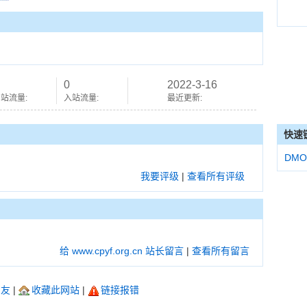
0
2022-3-16
站流量:
入站流量:
最近更新:
快速
DMO
我要评级
|
查看所有评级
给 www.cpyf.org.cn 站长留言
|
查看所有留言
朋友
|
收藏此网站
|
链接报错