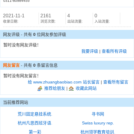
0311-80984455
2021-11-1
2161
4
0
收录日期:
浏览次数:
出站流量:
入站流量:
网友评级 - 共有
0
位网友参加评级
暂时没有网友评级！
我要评级
|
查看所有评级
网友留言
- 共有
0
条留言信息
暂时没有网友留言！
给 www.zhuangbaobiao.com 站长留言
|
查看所有留言
推荐给朋友
|
收藏此网站
当前推荐网站
荒川固定悬挂系统.
寻书网
杭州凡思西班牙语.
Swiss luxury rep.
第一彩
杭州领学教育培训.