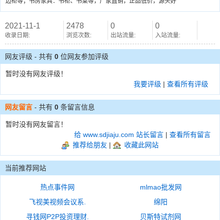
边柜等；书房家具：书柜、书桌等，厂家直销，正品低价，源头好
2021-11-1
2478
0
0
收录日期:
浏览次数:
出站流量:
入站流量:
网友评级 - 共有
0
位网友参加评级
暂时没有网友评级！
我要评级
|
查看所有评级
网友留言
- 共有
0
条留言信息
暂时没有网友留言！
给 www.sdjiaju.com 站长留言
|
查看所有留言
推荐给朋友
|
收藏此网站
当前推荐网站
热点事件网
mlmao批发网
飞视美视频会议系.
绵阳
寻钱网P2P投资理财.
贝斯特试剂网