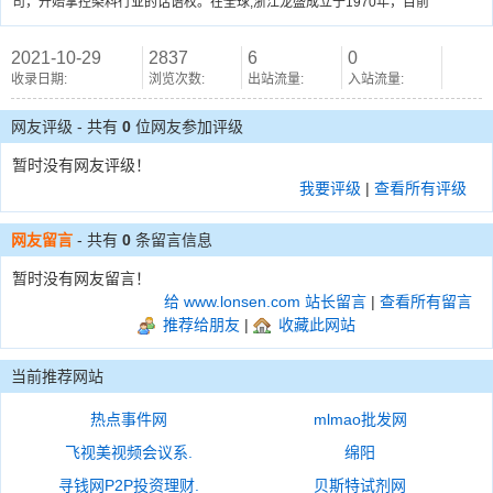
司，开始掌控染料行业的话语权。在全球,浙江龙盛成立于1970年，目前
2021-10-29
2837
6
0
收录日期:
浏览次数:
出站流量:
入站流量:
网友评级 - 共有
0
位网友参加评级
暂时没有网友评级！
我要评级
|
查看所有评级
网友留言
- 共有
0
条留言信息
暂时没有网友留言！
给 www.lonsen.com 站长留言
|
查看所有留言
推荐给朋友
|
收藏此网站
当前推荐网站
热点事件网
mlmao批发网
飞视美视频会议系.
绵阳
寻钱网P2P投资理财.
贝斯特试剂网