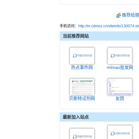
推荐给
手机访问：
http://m.cdmoz.cn/siteinfo/130074.s
当前推荐网站
热点事件网
mlmao批发网
贝斯特试剂网
友团
最新加入站点