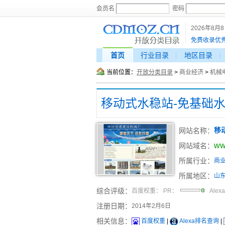
会员名
密码
2026年8月
免费收录优
首页
行业目录
地区目录
当前位置：
开放分类目录
>
商业经济
>
机械
网站名称：
移
ww
网站域名：
所属行业：
商
所属地区：
山
综合评级：
百度权重：
PR：
Alex
注册日期：
2014年2月6日
相关信息：
百度权重
|
Alexa排名查询
|