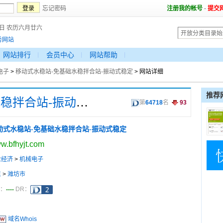
忘记密码
注册我的帐号
-
提交
8日 农历六月廿六
秀网站
网站排行
会员中心
网站帮助
电子
>
移动式水稳站-免基础水稳拌合站-振动式稳定
> 网站详细
推荐
移动式水稳站-免基础水稳拌合站-振动式稳定
第
64718
名
93
动式水稳站-免基础水稳拌合站-振动式稳定
w.bfhyjt.com
业经济
>
机械电子
东
>
潍坊市
----
a：
DR：
域名Whois