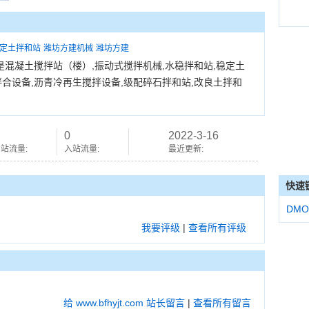
定土拌和站
潍坊方建机械
潍坊方建
96,是混凝土搅拌站（楼）,振动式搅拌机械,水稳拌和站,稳定土
拌合设备,沥青冷再生搅拌设备,级配碎石拌和站,改良土拌和
0
2022-3-16
站流量:
入站流量:
最近更新:
快速
DMO
我要评级
|
查看所有评级
给 www.bfhyjt.com 站长留言
|
查看所有留言