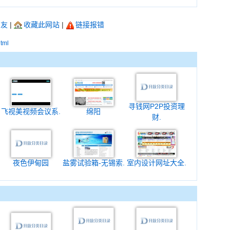
朋友
|
收藏此网站
|
链接报错
html
寻钱网P2P投资理
飞视美视频会议系.
绵阳
财.
夜色伊甸园
盐雾试验箱-无锡索.
室内设计网址大全.