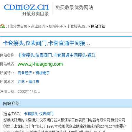
免费收录优秀网站
开放分类目录
>
商业经济
>
机械电子
>
卡套接头,仪..
> 网站详细
卡套接头,仪表阀门,卡套直通中间接头-镇江
卡套接头,仪表阀门,卡套直通中间接头-镇江
网站名称：
www.zj-huagong.com
网站域名：
所属行业：
商业经济
>
机械电子
所属地区：
江苏
>
镇江市
注册日期：
2002年4月1日
网站介绍
搜索TAG：
卡套接头
仪表阀门
想寻找好用的卡套接头,仪表阀门就来镇江华工仪表阀门电器有限公司.我们公司
创建于上世纪七十年代末,于1997年按现代企业制度改组成有限公司,公司主要产