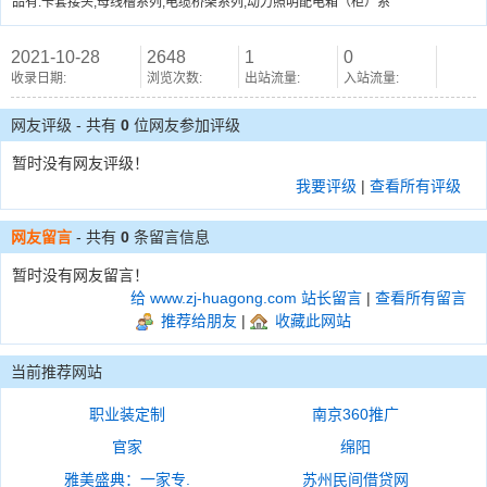
品有:卡套接头,母线槽系列,电缆桥架系列,动力照明配电箱（柜）系
2021-10-28
2648
1
0
收录日期:
浏览次数:
出站流量:
入站流量:
网友评级 - 共有
0
位网友参加评级
暂时没有网友评级！
我要评级
|
查看所有评级
网友留言
- 共有
0
条留言信息
暂时没有网友留言！
给 www.zj-huagong.com 站长留言
|
查看所有留言
推荐给朋友
|
收藏此网站
当前推荐网站
职业装定制
南京360推广
官家
绵阳
雅美盛典：一家专.
苏州民间借贷网