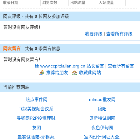
收录日期:
浏览次数:
出站流量:
入站流量:
网友评级 - 共有
0
位网友参加评级
暂时没有网友评级！
我要评级
|
查看所有评级
网友留言
- 共有
0
条留言信息
暂时没有网友留言！
给 www.ccpitdalian.org.cn 站长留言
|
查看所有留言
推荐给朋友
|
收藏此网站
当前推荐网站
热点事件网
mlmao批发网
飞视美视频会议系.
绵阳
寻钱网P2P投资理财.
贝斯特试剂网
友团
夜色伊甸园
盐雾试验箱-无锡索.
室内设计网址大全.