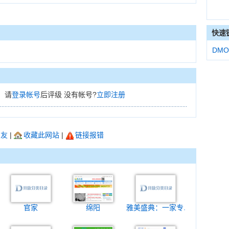
快速
DMO
，请
登录帐号
后评级 没有帐号?
立即注册
朋友
|
收藏此网站
|
链接报错
官家
绵阳
雅美盛典：一家专.