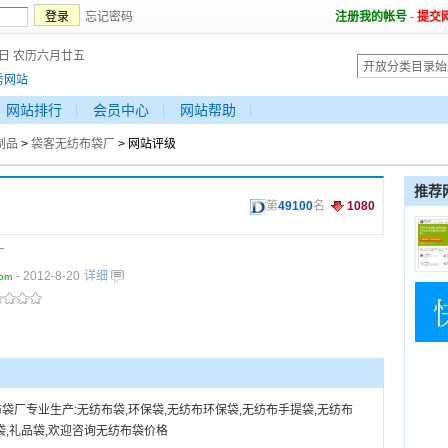
忘记密码
注册我的帐号
-
提交
7日 农历六月廿五
秀网站
网站排行
会员中心
网站帮助
制品
>
袋客无纺布袋厂
> 网站评级
推荐
第
49100
名
1080
厂
- 2012-8-20
详细
com
客无纺布袋厂专业生产:无纺布袋,环保袋,无纺布环保袋,无纺布手提袋,无纺布
袋,礼品袋,欢迎咨询无纺布袋价格