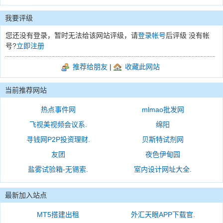
我要评级
您还没有登录，暂时无法给该网站评级，请
登录帐号
后评级 没有帐
号?
立即注册
推荐给朋友
|
收藏此网站
当前推荐网站
热点事件网
mlmao批发网
飞视美视频会议系.
绵阳
寻钱网P2P投资理财.
贝斯特试剂网
友团
夜色伊甸园
盐雾试验箱-无锡索.
室内设计网址大全.
最新加入站点
MT5搭建出租
外汇天眼APP下载官.