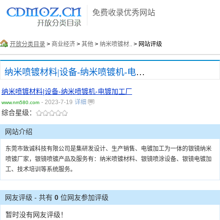
免费收录优秀网站
开放分类目录
>
商业经济
>
其他
>
纳米喷镀材..
> 网站评级
纳米喷镀材料|设备-纳米喷镀机-电镀加工厂
纳米喷镀材料|设备-纳米喷镀机-电镀加工厂
- 2023-7-19
详细
www.nm580.com
综合星级：
网站介绍
东莞市致诚科技有限公司是集研发设计、生产销售、电镀加工为一体的银镜纳米
喷镀厂家，银镜喷镀产品及服务有：纳米喷镀材料、银镜喷涂设备、银镜电镀加
工、技术培训等系统服务。
网友评级 - 共有
0
位网友参加评级
暂时没有网友评级！