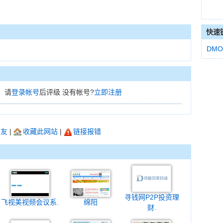
快速
DMO
，请
登录帐号
后评级 没有帐号?
立即注册
朋友
|
收藏此网站
|
链接报错
寻钱网P2P投资理
飞视美视频会议系.
绵阳
财.