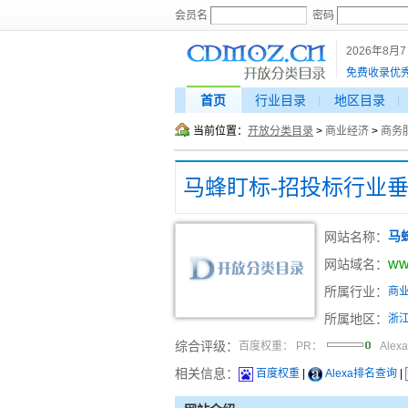
会员名
密码
2026年8月
免费收录优
首页
行业目录
地区目录
当前位置：
开放分类目录
>
商业经济
>
商务
马蜂盯标-招投标行业
网站名称：
马
ww
网站域名：
所属行业：
商
所属地区：
浙
综合评级：
百度权重：
PR：
Alex
相关信息：
百度权重
|
Alexa排名查询
|