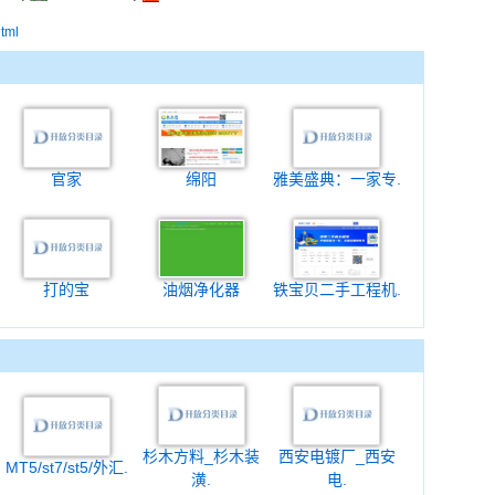
html
官家
绵阳
雅美盛典：一家专.
打的宝
油烟净化器
铁宝贝二手工程机.
杉木方料_杉木装
西安电镀厂_西安
MT5/st7/st5/外汇.
潢.
电.