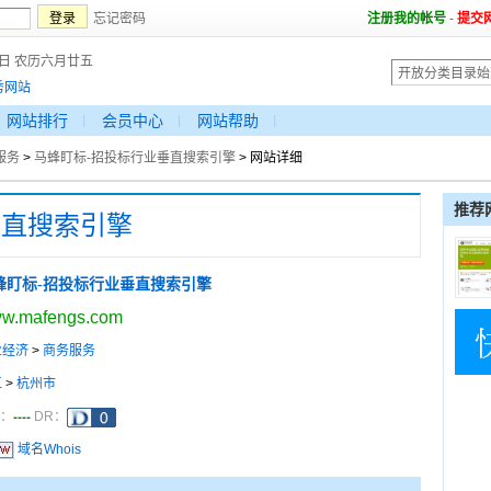
忘记密码
注册我的帐号
-
提交
7日 农历六月廿五
秀网站
网站排行
会员中心
网站帮助
服务
>
马蜂盯标-招投标行业垂直搜索引擎
> 网站详细
推荐
垂直搜索引擎
蜂盯标-招投标行业垂直搜索引擎
w.mafengs.com
业经济
>
商务服务
江
>
杭州市
----
a：
DR：
域名Whois