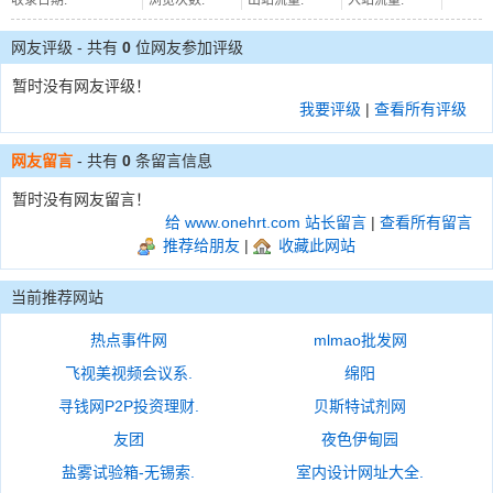
收录日期:
浏览次数:
出站流量:
入站流量:
网友评级 - 共有
0
位网友参加评级
暂时没有网友评级！
我要评级
|
查看所有评级
网友留言
- 共有
0
条留言信息
暂时没有网友留言！
给 www.onehrt.com 站长留言
|
查看所有留言
推荐给朋友
|
收藏此网站
当前推荐网站
热点事件网
mlmao批发网
飞视美视频会议系.
绵阳
寻钱网P2P投资理财.
贝斯特试剂网
友团
夜色伊甸园
盐雾试验箱-无锡索.
室内设计网址大全.