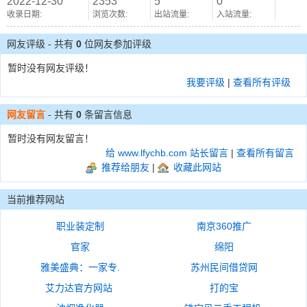
2022-12-30
2353
5
0
收录日期:
浏览次数:
出站流量:
入站流量:
网友评级 - 共有
0
位网友参加评级
暂时没有网友评级！
我要评级
|
查看所有评级
网友留言
- 共有
0
条留言信息
暂时没有网友留言！
给 www.lfychb.com 站长留言
|
查看所有留言
推荐给朋友
|
收藏此网站
当前推荐网站
职业装定制
南京360推广
官家
绵阳
雅美盛典：一家专.
苏州民间借贷网
艾力达官方网站
打的宝