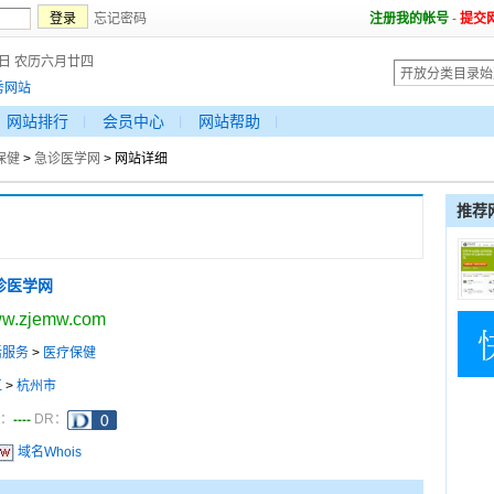
忘记密码
注册我的帐号
-
提交
6日 农历六月廿四
秀网站
网站排行
会员中心
网站帮助
保健
>
急诊医学网
> 网站详细
推荐
诊医学网
w.zjemw.com
活服务
>
医疗保健
江
>
杭州市
----
a：
DR：
域名Whois