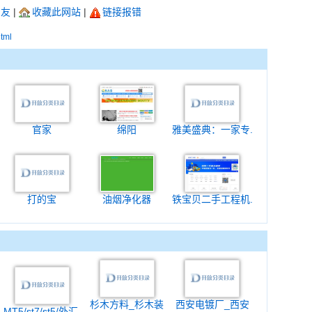
朋友
|
收藏此网站
|
链接报错
html
官家
绵阳
雅美盛典：一家专.
打的宝
油烟净化器
铁宝贝二手工程机.
杉木方料_杉木装
西安电镀厂_西安
MT5/st7/st5/外汇.