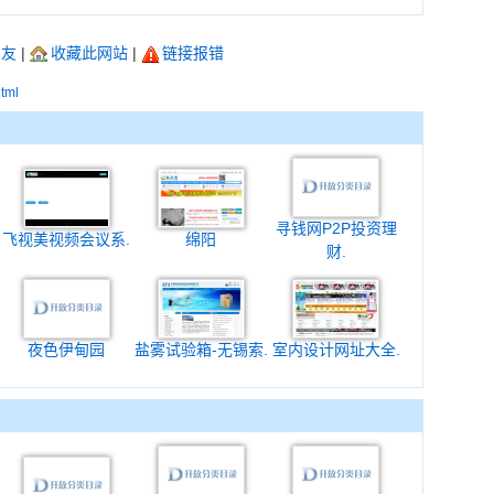
朋友
|
收藏此网站
|
链接报错
html
寻钱网P2P投资理
飞视美视频会议系.
绵阳
财.
夜色伊甸园
盐雾试验箱-无锡索.
室内设计网址大全.