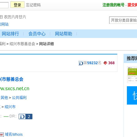
忘记密码
注册我的帐号
-
提交
8日 农历六月廿六
秀网站
网站排行
会员中心
网站帮助
福利
>
绍兴市慈善总会
> 网站详细
推荐
第
59232
名
368
兴市慈善总会
w.sxcs.net.cn
合其他
>
公共福利
江
>
绍兴市
----
a：
DR：
域名Whois