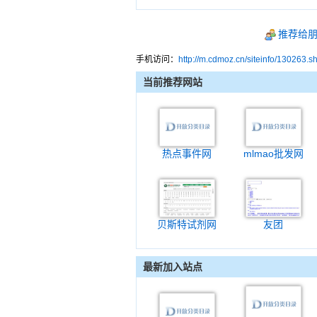
推荐给
手机访问：
http://m.cdmoz.cn/siteinfo/130263.s
当前推荐网站
热点事件网
mlmao批发网
贝斯特试剂网
友团
最新加入站点