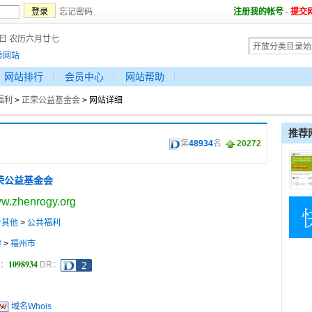
忘记密码
注册我的帐号
-
提交
9日 农历六月廿七
秀网站
网站排行
会员中心
网站帮助
福利
>
正荣公益基金会
> 网站详细
推荐
第
48934
名
20272
荣公益基金会
w.zhenrogy.org
合其他
>
公共福利
建
>
福州市
1098934
a：
DR：
域名Whois