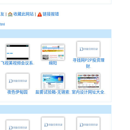
朋友
|
收藏此网站
|
链接报错
html
寻钱网P2P投资理
飞视美视频会议系.
绵阳
财.
夜色伊甸园
盐雾试验箱-无锡索.
室内设计网址大全.