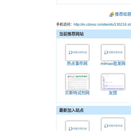
推荐给
手机访问：
http://m.cdmoz.cn/siteinfo/130216.s
当前推荐网站
热点事件网
mlmao批发网
贝斯特试剂网
友团
最新加入站点