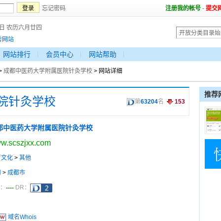
忘记密码
注册我的帐号
-
提交
6日 农历六月廿四
秀网站
网站排行
会员中心
网站帮助
>
成都中医药大学附属医院针灸学校
> 网站详细
推荐
院针灸学校
第
63204
名
153
都中医药大学附属医院针灸学校
w.scszjxx.com
育文化
>
其他
川
>
成都市
----
a：
DR：
域名Whois