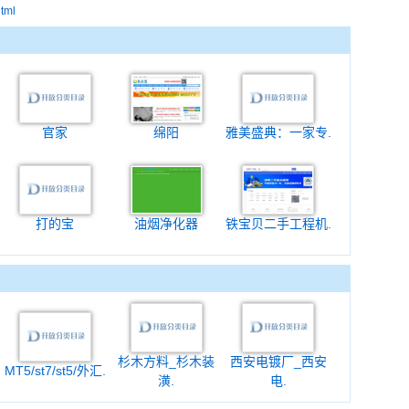
html
官家
绵阳
雅美盛典：一家专.
打的宝
油烟净化器
铁宝贝二手工程机.
杉木方料_杉木装
西安电镀厂_西安
MT5/st7/st5/外汇.
潢.
电.