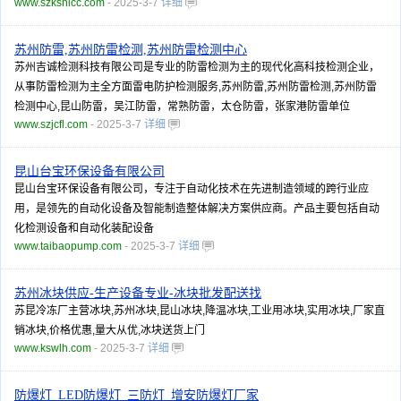
www.szkshlcc.com
- 2025-3-7
详细
苏州防雷,苏州防雷检测,苏州防雷检测中心
苏州吉诚检测科技有限公司是专业的防雷检测为主的现代化高科技检测企业，
从事防雷检测为主全方面雷电防护检测服务,苏州防雷,苏州防雷检测,苏州防雷
检测中心,昆山防雷，吴江防雷，常熟防雷，太仓防雷，张家港防雷单位
www.szjcfl.com
- 2025-3-7
详细
昆山台宝环保设备有限公司
昆山台宝环保设备有限公司，专注于自动化技术在先进制造领域的跨行业应
用，是领先的自动化设备及智能制造整体解决方案供应商。产品主要包括自动
化检测设备和自动化装配设备
www.taibaopump.com
- 2025-3-7
详细
苏州冰块供应-生产设备专业-冰块批发配送找
苏昆冷冻厂主营冰块,苏州冰块,昆山冰块,降温冰块,工业用冰块,实用冰块,厂家直
销冰块,价格优惠,量大从优,冰块送货上门
www.kswlh.com
- 2025-3-7
详细
防爆灯_LED防爆灯_三防灯_增安防爆灯厂家