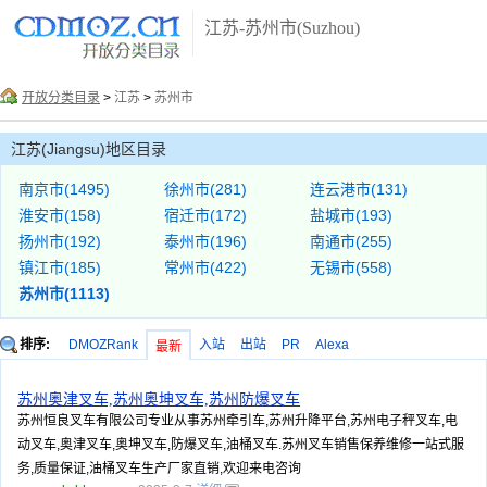
江苏-苏州市(Suzhou)
开放分类目录
>
江苏
>
苏州市
江苏(Jiangsu)地区目录
南京市(1495)
徐州市(281)
连云港市(131)
淮安市(158)
宿迁市(172)
盐城市(193)
扬州市(192)
泰州市(196)
南通市(255)
镇江市(185)
常州市(422)
无锡市(558)
苏州市(1113)
排序:
DMOZRank
入站
出站
PR
Alexa
最新
苏州奥津叉车,苏州奥坤叉车,苏州防爆叉车
苏州恒良叉车有限公司专业从事苏州牵引车,苏州升降平台,苏州电子秤叉车,电
动叉车,奥津叉车,奥坤叉车,防爆叉车,油桶叉车.苏州叉车销售保养维修一站式服
务,质量保证,油桶叉车生产厂家直销,欢迎来电咨询