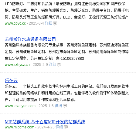
LED防爆灯、三防灯知名品牌「增安防爆」拥有注册商标受国家知识产权保
护。主要研发、生产、销售防爆投光灯、防爆泛光灯、防爆平台灯、防爆手电
筒、防爆头灯等工业防爆照明灯具，LED、金卤灯、无极灯光源三防灯防爆产
www.cpvc.cc
- 2025-3-4
详细
苏州瀚洋水族设备有限公司
苏州瀚洋水族设备有限公司专业从事：苏州海鲜鱼缸定制、苏州酒店海鲜鱼缸
定制、苏州玻璃鱼缸定制、苏州超市海鲜鱼缸定制、苏州商用海鲜鱼缸制作等
鱼缸定制服务，苏州鱼缸定制厂家-15106257883
www.szhysz.cn
- 2025-2-9
详细
乐在云
乐在云，一个精选工作效率软件和好用生活工具的网站。我们会开发原创软件
和整理优秀的网络软件和好用的在线工具，包括详尽的软件测评和体验教程文
档，且可以用来提高工作效率和生活幸福感。
www.lezaiyun.com
- 2025-1-6
详细
MIP站群系统-基于百度MIP开发的站群系统
www.mipcms.com
- 2024-4-23
详细