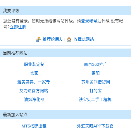
我要评级
您还没有登录，暂时无法给该网站评级，请
登录帐号
后评级 没有帐
号?
立即注册
推荐给朋友
|
收藏此网站
当前推荐网站
职业装定制
南京360推广
官家
绵阳
雅美盛典：一家专.
苏州民间借贷网
艾力达官方网站
打的宝
油烟净化器
铁宝贝二手工程机.
最新加入站点
MT5搭建出租
外汇天眼APP下载官.